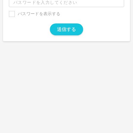
パスワードを表示する
送信する